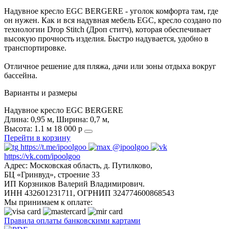
Надувное кресло EGC BERGERE - уголок комфорта там, где
он нужен. Как и вся надувная мебель EGC, кресло создано по
технологии Drop Stitch (Дроп ститч), которая обеспечивает
высокую прочность изделия. Быстро надувается, удобно в
транспортировке.
Отличное решение для пляжа, дачи или зоны отдыха вокруг
бассейна.
Варианты и размеры
Надувное кресло EGC BERGERE
Длина: 0,95 м, Ширина: 0,7 м,
Высота: 1.1 м
18 000 р
Перейти в корзину
https://t.me/ipoolgoo
@ipoolgoo
https://vk.com/ipoolgoo
Адрес: Московская область, д. Путилково,
БЦ «Гринвуд», строение 33
ИП Корзников Валерий Владимирович.
ИНН 432601231711, ОГРНИП 324774600868543
Мы принимаем к оплате:
Правила оплаты банковскими картами